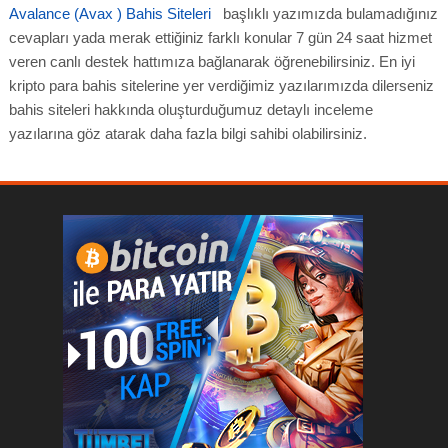
Avalance (Avax ) Bahis Siteleri
başlıklı yazımızda bulamadığınız
cevapları yada merak ettiğiniz farklı konular 7 gün 24 saat hizmet
veren canlı destek hattımıza bağlanarak öğrenebilirsiniz. En iyi
kripto para bahis sitelerine yer verdiğimiz yazılarımızda dilerseniz
bahis siteleri hakkında oluşturduğumuz detaylı inceleme
yazılarına göz atarak daha fazla bilgi sahibi olabilirsiniz.