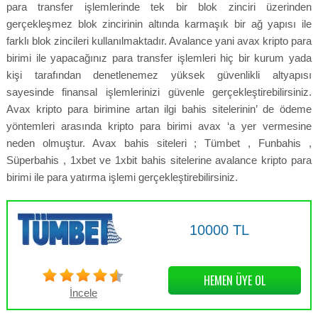
para transfer işlemlerinde tek bir blok zinciri üzerinden
gerçekleşmez blok zincirinin altında karmaşık bir ağ yapısı ile
farklı blok zincileri kullanılmaktadır. Avalance yani avax kripto para
birimi ile yapacağınız para transfer işlemleri hiç bir kurum yada
kişi tarafından denetlenemez yüksek güvenlikli altyapısı
sayesinde finansal işlemlerinizi güvenle gerçekleştirebilirsiniz.
Avax kripto para birimine artan ilgi bahis sitelerinin’ de ödeme
yöntemleri arasında kripto para birimi avax ‘a yer vermesine
neden olmuştur. Avax bahis siteleri ; Tümbet , Funbahis ,
Süperbahis , 1xbet ve 1xbit bahis sitelerine avalance kripto para
birimi ile para yatırma işlemi gerçekleştirebilirsiniz.
10000 TL
HEMEN ÜYE OL
İncele