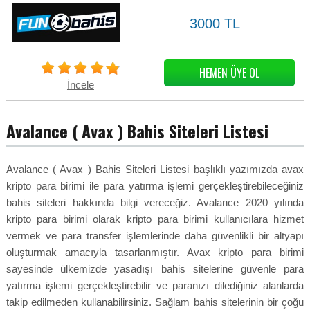
3000 TL
HEMEN ÜYE OL
İncele
Avalance ( Avax ) Bahis Siteleri Listesi
Avalance ( Avax ) Bahis Siteleri Listesi başlıklı yazımızda avax
kripto para birimi ile para yatırma işlemi gerçekleştirebileceğiniz
bahis siteleri hakkında bilgi vereceğiz. Avalance 2020 yılında
kripto para birimi olarak kripto para birimi kullanıcılara hizmet
vermek ve para transfer işlemlerinde daha güvenlikli bir altyapı
oluşturmak amacıyla tasarlanmıştır. Avax kripto para birimi
sayesinde ülkemizde yasadışı bahis sitelerine güvenle para
yatırma işlemi gerçekleştirebilir ve paranızı dilediğiniz alanlarda
takip edilmeden kullanabilirsiniz. Sağlam bahis sitelerinin bir çoğu