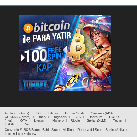
Avalance (Avax)
Bat
Bitcoin
Bitcoin Cash
Cardano (ADA)
COSMOS (Atom)
Dash
Dogecoin
EOS
Ethereum
HOLO
(Hot)
IOTA
Litecoin
Monero
Ripple
Stellar (XLM)
Tether
TRON
ZCash
Copyright © 2026
Bitcoin Bahis Siteleri
, All Rights Reserved |
Sports Betting Affiliate
Theme
from Flytonic.