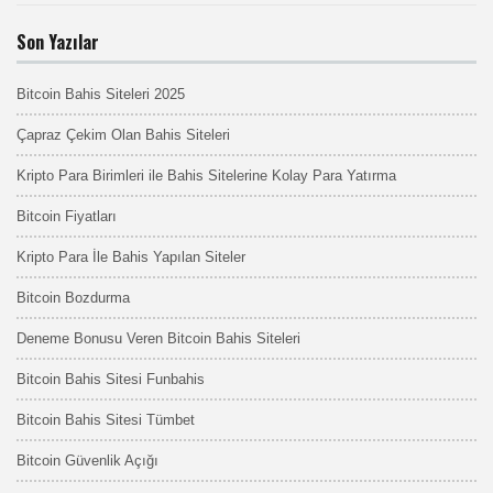
Son Yazılar
Bitcoin Bahis Siteleri 2025
Çapraz Çekim Olan Bahis Siteleri
Kripto Para Birimleri ile Bahis Sitelerine Kolay Para Yatırma
Bitcoin Fiyatları
Kripto Para İle Bahis Yapılan Siteler
Bitcoin Bozdurma
Deneme Bonusu Veren Bitcoin Bahis Siteleri
Bitcoin Bahis Sitesi Funbahis
Bitcoin Bahis Sitesi Tümbet
Bitcoin Güvenlik Açığı