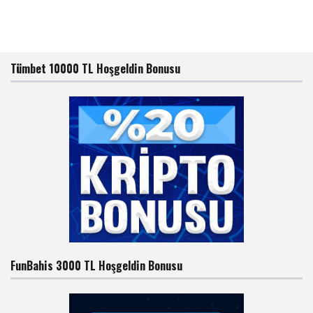
Tümbet 10000 TL Hoşgeldin Bonusu
FunBahis 3000 TL Hoşgeldin Bonusu