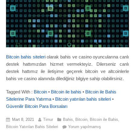
Bitcoin bahis siteleri
olarak bahis ve casino oyuncularına canlı
destek hattımızdan hizmet vermekteyiz. Dilerseniz canlı
destek hattımız ile iletişime geçerek bitcoin ve altcoinlerle
bahis ve casino alanında dilediğiniz bilgiye sahip olabilirsiniz.
Tagged With :
Bitcoin
•
Bitcoin ile bahis
•
Bitcoin ile Bahis
Sitelerine Para Yatırma
•
Bitcoin yatırılan bahis siteleri
•
Güvenilir Bitcoin Para Borsaları
Mart 8, 2021
Timur
Bahis
,
Bitcoin
,
Bitcoin ile Bahis
,
Bitcoin Yatırılan Bahis Siteleri
Yorum yapılmamış