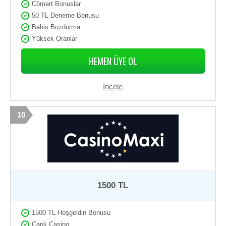
Cömert Bonuslar
50 TL Deneme Bonusu
Bahis Bozdurma
Yüksek Oranlar
HEMEN ÜYE OL
İncele
10
1500 TL
1500 TL Hoşgeldin Bonusu
Canlı Casino