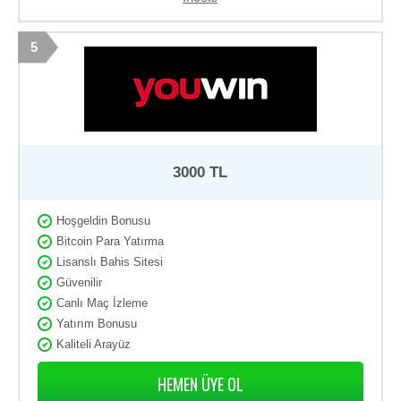
5
3000 TL
Hoşgeldin Bonusu
Bitcoin Para Yatırma
Lisanslı Bahis Sitesi
Güvenilir
Canlı Maç İzleme
Yatırım Bonusu
Kaliteli Arayüz
HEMEN ÜYE OL