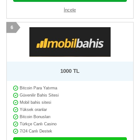
İncele
6
1000 TL
Bitcoin Para Yatırma
Güvenilir Bahis Sitesi
Mobil bahis sitesi
Yüksek oranlar
Bitcoin Bonusları
Türkçe Canlı Casino
7/24 Canlı Destek