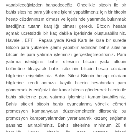
yapabileceğinizden bahsedeceğiz. Öncelikle bitcoin ile bir
bahis sitesine para yükleme işlemi yapabilmeniz için bir bitcoin
hesap cüzdanınızın olması ve içerisinde yatırımda bulunmak
istediğiniz tutarın karşılığı olması gerekir. Bitcoin hesabı
açmak ücretsizdir bir kaç dakika içerisinde oluşturabilirsiniz.
Havale , EFT , Papara yada Kredi Kartı ile kısa bir sürede
Bitcoin para yükleme işlemi yapabilir ardından bahis sitesine
bitcoin ile para yatırma işleminizi gerçekleştirebilirsiniz. Para
yatırma istediğiniz bahis sitesinin bitcoin yada altcoin
bölümüne tıklayarak bahis sitesinin bitcoin hesap cüzdanı
bilgilerine erişebilirsiniz. Bahis Sitesi Bitcoin hesap cüzdanı
bilgilerine kendi adınıza kayıtlı bitcoin hesabından para
göndermek istediğiniz tutar kadar bitcoin göndererek bitcoin ile
bahis sitelerine para yatırma işleminizi tamamlayabilirsiniz.
Bahis siteleri bitcoin bahis oyuncularına yönelik cömert
promosyon kampanyaları düzenlemektedir dilerseniz bu
promosyon kampanyalarından yararlanarak kazanç sağlama
şansınızı artırabilirsiniz. Bahis sitelerine minimum 20 tl