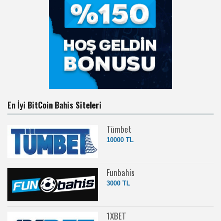
En İyi BitCoin Bahis Siteleri
Tümbet
10000 TL
Funbahis
3000 TL
1XBET