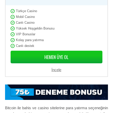
Türkçe Casino
Mobil Casino
Canlı Casino
Yüksek Hoşgeldin Bonusu
VIP Bonuslar
Kolay para yatırma
Canlı destek
HEMEN ÜYE OL
İncele
Bitcoin ile bahis ve casino sitelerine para yatırma seçeneğinin