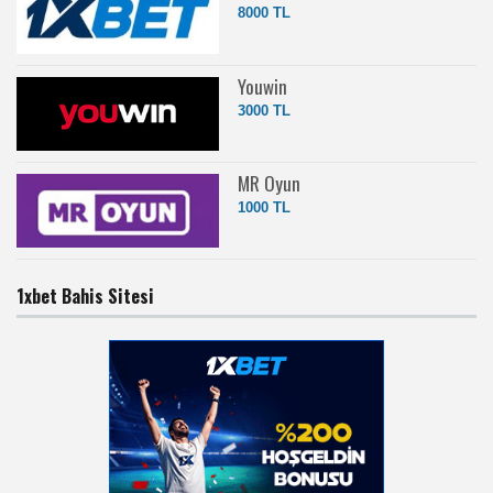
8000 TL
Youwin
3000 TL
MR Oyun
1000 TL
1xbet Bahis Sitesi