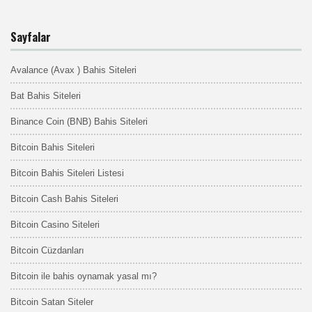
Sayfalar
Avalance (Avax ) Bahis Siteleri
Bat Bahis Siteleri
Binance Coin (BNB) Bahis Siteleri
Bitcoin Bahis Siteleri
Bitcoin Bahis Siteleri Listesi
Bitcoin Cash Bahis Siteleri
Bitcoin Casino Siteleri
Bitcoin Cüzdanları
Bitcoin ile bahis oynamak yasal mı?
Bitcoin Satan Siteler