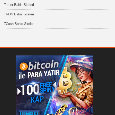
Tether Bahis Siteleri
TRON Bahis Siteleri
ZCash Bahis Siteleri