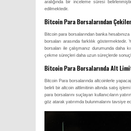
aralığında bir inceleme süresi belirlenmişti
edilmektedir.
Bitcoin Para Borsalarından Çekile
Bitcoin para borsalarından banka hesabınıza
borsaları arasında farklılık göstermektedir. 
borsaları ile çalışmanız durumunda daha kı
çekme süreçleri daha uzun süreçlerde sonuç
Bitcoin Para Borsalarında Alt Limi
Bitcoin Para borsalarında altcoinlerle yapacağın
belirli bir altcoin altlimitinin altında satış i
para borsalarını suçlayan kullanıcıların yatır
göz atarak yatırımda bulunmalarını tavsiye ed