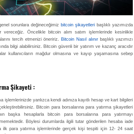
ı genel sorunlara değineceğimiz
bitcoin şikayetleri
başlıklı yazımızda
er vereceğiz. Öncelikle bitcoin alım satım işlemlerinde kesinlikle
arını tercih etmenizi öneririz.
Bitcoin Nasıl alınır
başlıklı yazımızı
nda bilgi alabilirsiniz. Bitcoin güvenli bir yatırım ve kazanç aracıdır
malar kullanıcıların mağdur olmasına ve kayıp yaşamasına sebep
ırma Şikayeti
:
a işlemlerinizde yanlızca kendi adınıza kayıtlı hesap ve kart bilgileri
kleştirebilirsiniz. Bitcoin para borsalarına para yatırma şikayetleri
rının başka hesaplarla bitcoin para borsalarına para yatırmayı
memektedir. Böylesi durumlarda ilgili tutar gönderilen hesaba iade
a ilk para yatırma işlemlerinde gerçek kişi tespiti için 12- 24 saat