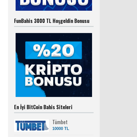
FunBahis 3000 TL Hoşgeldin Bonusu
En İyi BitCoin Bahis Siteleri
Tümbet
10000 TL