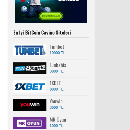
En İyi BitCoin Casino Siteleri
Tümbet
10000 TL
Funbahis
3000 TL
1XBET
8000 TL
Youwin
3000 TL
MR Oyun
1000 TL