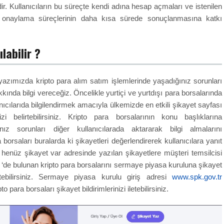
ir. Kullanıcıların bu süreçte kendi adına hesap açmaları ve istenilen
p onaylama süreçlerinin daha kısa sürede sonuçlanmasına katkı
labilir ?
ı yazımızda kripto para alım satım işlemlerinde yaşadığınız sorunları
kkında bilgi vereceğiz. Öncelikle yurtiçi ve yurtdışı para borsalarında
nıcılarıda bilgilendirmek amacıyla ülkemizde en etkili şikayet sayfası
i belirtebilirsiniz. Kripto para borsalarının konu başlıklarına
ız sorunları diğer kullanıcılarada aktararak bilgi almalarını
 borsaları buralarda ki şikayetleri değerlendirerek kullanıcılara yanıt
ı henüz şikayet var adresinde yazılan şikayetlere müşteri temsilcisi
 ‘de bulunan kripto para borsalarını sermaye piyasa kuruluna şikayet
ebilirsiniz. Sermaye piyasa kurulu giriş adresi
www.spk.gov.tr
ara borsaları şikayet bildirimlerinizi iletebilirsiniz.