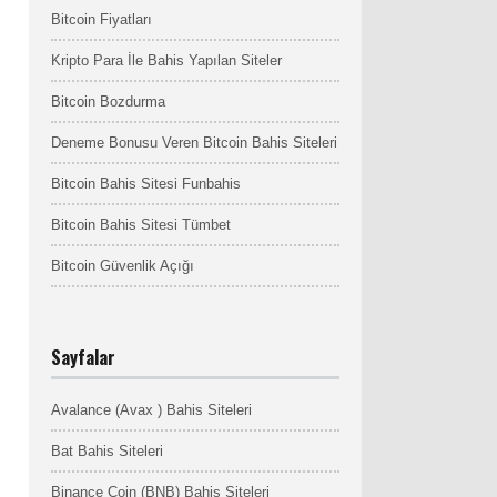
Bitcoin Fiyatları
Kripto Para İle Bahis Yapılan Siteler
Bitcoin Bozdurma
Deneme Bonusu Veren Bitcoin Bahis Siteleri
Bitcoin Bahis Sitesi Funbahis
Bitcoin Bahis Sitesi Tümbet
Bitcoin Güvenlik Açığı
Sayfalar
Avalance (Avax ) Bahis Siteleri
Bat Bahis Siteleri
Binance Coin (BNB) Bahis Siteleri