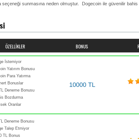
ma seçeneği sunmasına neden olmuştur. Dogecoin ile güvenilir bahis s
si
ÖZELLIKLER
BONUS
ge İstemiyor
coin Yatırım Bonusu
coin Para Yatırma
ert Bonuslar
10000 TL
TL Deneme Bonusu
is Bozdurma
sek Oranlar
TL Deneme Bonusu
ge Talep Etmiyor
0 TL Bonus