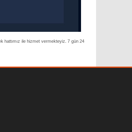
tek hattımız ile hizmet vermekteyiz. 7 gün 24