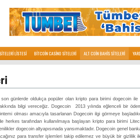
ITELERI LISTESI
BITCOIN CASINO SITELERI
ALT COIN BAHIS SITELERI
YAR
ri
 son günlerde oldukça popüler olan kripto para birimi dogecoin ile 
i hakkında bilgi vereceğiz. Dogecoin 2013 yılında eğlenceli bir öd
yöntemi olması amacıyla tasarlanan Dogecoin ilgi görmeye başladık
rde herkes tarafından kullanılmaya başlayan kripto para birimi Litec
enilikler dogecoin altyapısınada yansımaktadır. Dogecoin genel bankac
ğınız para transfer işlemleri takip edilemez ve büyük bir gizlilik i