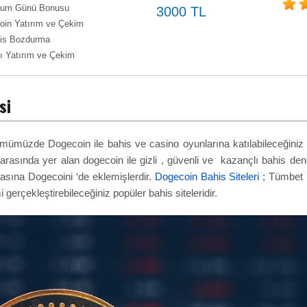
um Günü Bonusu
3000 TL
coin Yatırım ve Çekim
is Bozdurma
lı Yatırım ve Çekim
si
ümümüzde Dogecoin ile bahis ve casino oyunlarına katılabileceğiniz lisa
 arasında yer alan dogecoin ile gizli , güvenli ve kazançlı bahis dene
asına Dogecoini ‘de eklemişlerdir.
Dogecoin Bahis Siteleri
; Tümbet ,
i gerçekleştirebileceğiniz popüler bahis siteleridir.