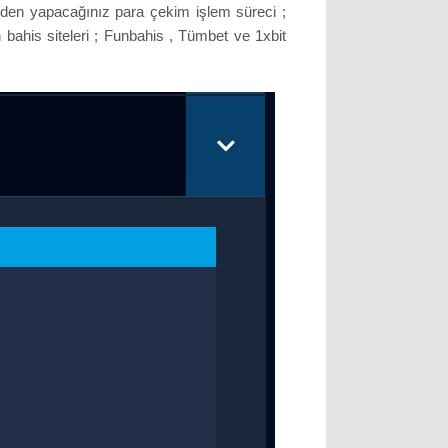
inden yapacağınız para çekim işlem süreci ;
n bahis siteleri ; Funbahis , Tümbet ve 1xbit