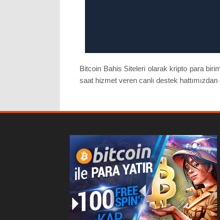
Bitcoin Bahis Siteleri olarak kripto para bi
saat hizmet veren canlı destek hattımızdan di