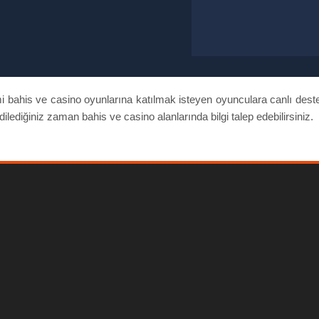
rimi bahis ve casino oyunlarına katılmak isteyen oyunculara canlı des
lediğiniz zaman bahis ve casino alanlarında bilgi talep edebilirsiniz.