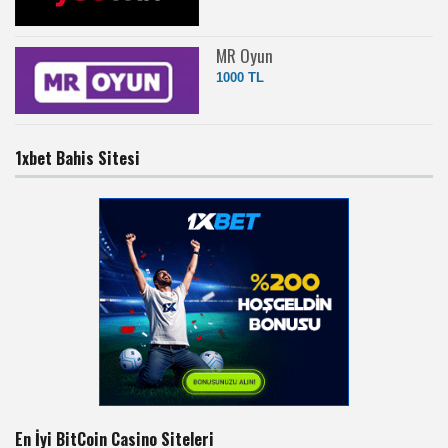
MR Oyun
1000 TL
1xbet Bahis Sitesi
En İyi BitCoin Casino Siteleri