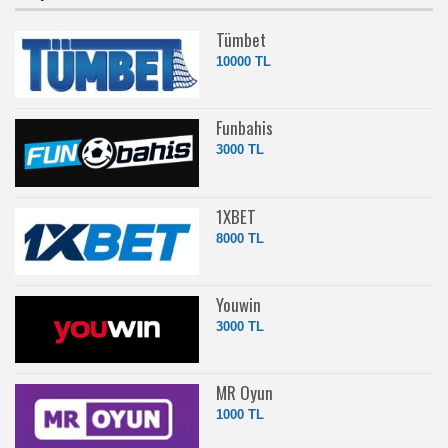
Tümbet
10000 TL
Funbahis
3000 TL
1XBET
8000 TL
Youwin
3000 TL
MR Oyun
1000 TL