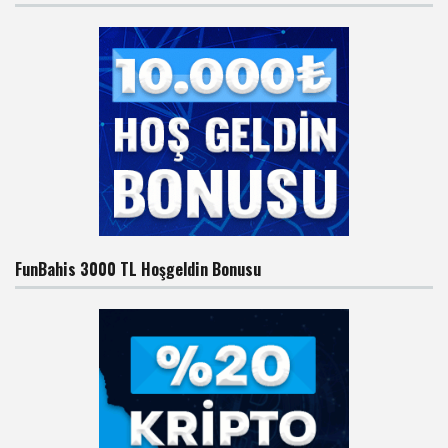
FunBahis 3000 TL Hoşgeldin Bonusu