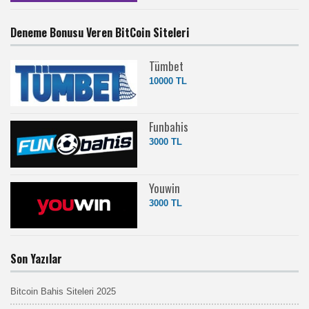
Deneme Bonusu Veren BitCoin Siteleri
Tümbet
10000 TL
Funbahis
3000 TL
Youwin
3000 TL
Son Yazılar
Bitcoin Bahis Siteleri 2025