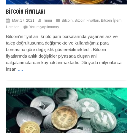
BITCOIN FIYATLARI
Mart 17, 2021
Timur
Bitcoin
,
Bitcoin Fiyatları
,
Bitcoin İşlem
Ücretleri
Yorum yapılmamış
Bitcoin’in fiyatları kripto para borsalarında yaşanan arz ve
talep doğrultusunda değişmekte ve kullandığınız para
borsasına göre değişiklik gösterebilmektedir. Bitcoin
fiyatlarında anlık değişikler piyasada oluşan ani
dalgalanmalardan kaynaklanmaktadır. Dünyada milyonlarca
insan
….