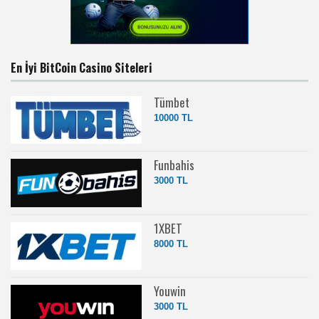
En İyi BitCoin Casino Siteleri
Tümbet
10000 TL
Funbahis
3000 TL
1XBET
8000 TL
Youwin
3000 TL