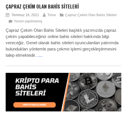
ÇAPRAZ ÇEKIM OLAN BAHIS SITELERI
Temmuz 16, 2021
Timur
Çapraz Çekim Olan Bahis Siteleri
Yorum yapılmamış
Çapraz Çekim Olan Bahis Siteleri başlıklı yazımızda çapraz
çekim yapabileceğiniz online bahis siteleri hakkında bilgi
vereceğiz. Genel olarak bahis siteleri oyunculardan yatırımda
bulundukları yöntemle para çekme işlemi gerçekleştirmesini
talep etmektedir.
….