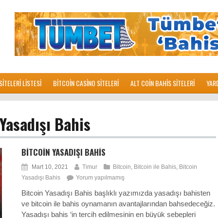
ITELERI LISTESI
BITCOIN CASINO SITELERI
ALT COIN BAHIS SITELERI
YAR
Yasadışı Bahis
BITCOIN YASADIŞI BAHIS
Mart 10, 2021
Timur
Bitcoin
,
Bitcoin ile Bahis
,
Bitcoin
Yasadışı Bahis
Yorum yapılmamış
Bitcoin Yasadışı Bahis başlıklı yazımızda yasadışı bahisten
ve bitcoin ile bahis oynamanın avantajlarından bahsedeceğiz.
Yasadışı bahis ‘in tercih edilmesinin en büyük sebepleri