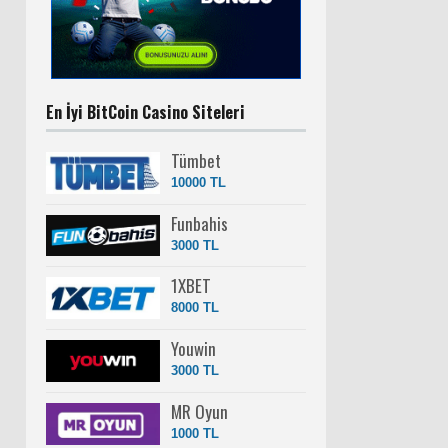
En İyi BitCoin Casino Siteleri
Tümbet
10000 TL
Funbahis
3000 TL
1XBET
8000 TL
Youwin
3000 TL
MR Oyun
1000 TL