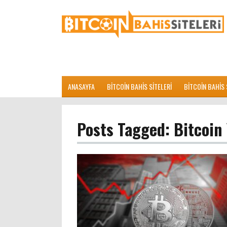
ANASAYFA
BITCOIN BAHIS SITELERI
BITCOIN BAHIS S
Posts Tagged: Bitcoin 