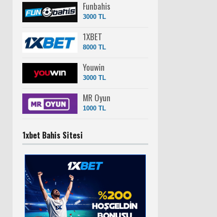
Funbahis
3000 TL
1XBET
8000 TL
Youwin
3000 TL
MR Oyun
1000 TL
1xbet Bahis Sitesi