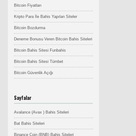
Bitcoin Fiyatları
Kripto Para İle Bahis Yapılan Siteler
Bitcoin Bozdurma
Deneme Bonusu Veren Bitcoin Bahis Siteleri
Bitcoin Bahis Sitesi Funbahis
Bitcoin Bahis Sitesi Tümbet
Bitcoin Güvenlik Açığı
Sayfalar
Avalance (Avax ) Bahis Siteleri
Bat Bahis Siteleri
Binance Coin (BNB) Bahis Siteleri