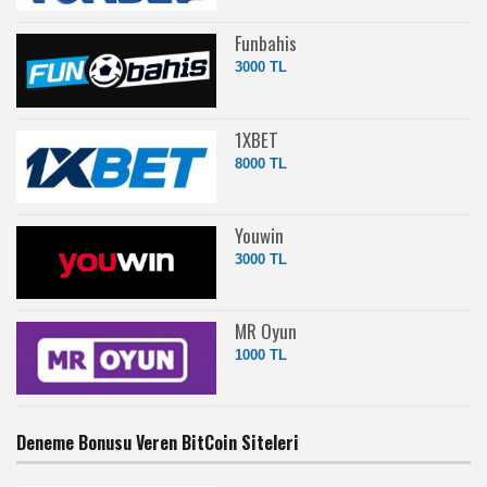
Funbahis
3000 TL
1XBET
8000 TL
Youwin
3000 TL
MR Oyun
1000 TL
Deneme Bonusu Veren BitCoin Siteleri