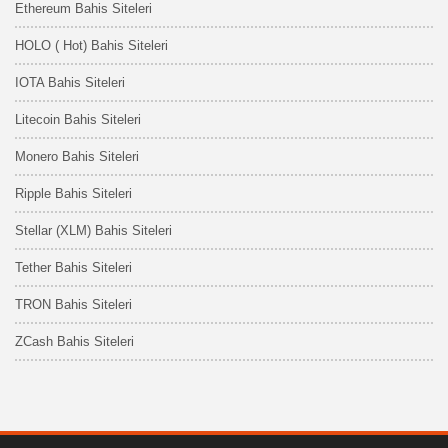
Ethereum Bahis Siteleri
HOLO ( Hot) Bahis Siteleri
IOTA Bahis Siteleri
Litecoin Bahis Siteleri
Monero Bahis Siteleri
Ripple Bahis Siteleri
Stellar (XLM) Bahis Siteleri
Tether Bahis Siteleri
TRON Bahis Siteleri
ZCash Bahis Siteleri