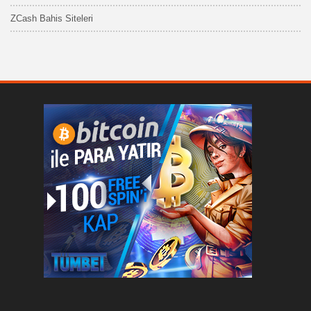
ZCash Bahis Siteleri