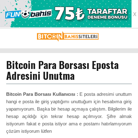
MENU
X
Bitcoin Para Borsası Eposta
Adresini Unutma
Bitcoin Para Borsası Kullanıcısı :
E posta adresimi unuttum
hangi e posta ile giriş yaptığımı unuttuğum için hesabıma giriş
yapamıyorum. Başka bir hesap açmaya çalıştım. Bilgilerim ile
hesap açıldığı için tekrar hesap açılmıyor. Şifre almak
istiyorum fakat e posta istiyor ama e postamı hatırlamıyorum
çözüm istiyorum lütfen