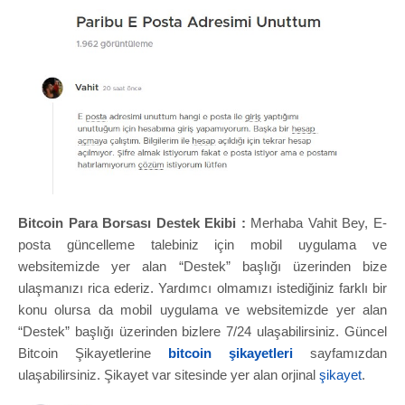
Bitcoin Para Borsası Destek Ekibi :
Merhaba Vahit Bey, E-
posta güncelleme talebiniz için mobil uygulama ve
websitemizde yer alan “Destek” başlığı üzerinden bize
ulaşmanızı rica ederiz. Yardımcı olmamızı istediğiniz farklı bir
konu olursa da mobil uygulama ve websitemizde yer alan
“Destek” başlığı üzerinden bizlere 7/24 ulaşabilirsiniz. Güncel
Bitcoin Şikayetlerine
bitcoin şikayetleri
sayfamızdan
ulaşabilirsiniz. Şikayet var sitesinde yer alan orjinal
şikayet
.