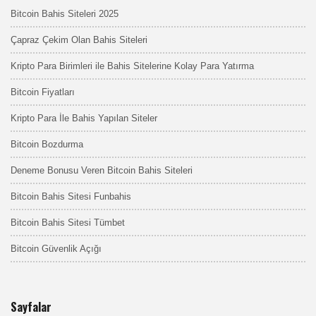
Bitcoin Bahis Siteleri 2025
Çapraz Çekim Olan Bahis Siteleri
Kripto Para Birimleri ile Bahis Sitelerine Kolay Para Yatırma
Bitcoin Fiyatları
Kripto Para İle Bahis Yapılan Siteler
Bitcoin Bozdurma
Deneme Bonusu Veren Bitcoin Bahis Siteleri
Bitcoin Bahis Sitesi Funbahis
Bitcoin Bahis Sitesi Tümbet
Bitcoin Güvenlik Açığı
Sayfalar