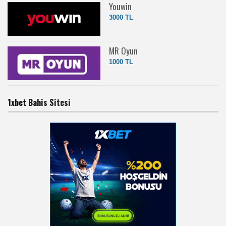
Youwin
3000 TL
MR Oyun
1000 TL
1xbet Bahis Sitesi