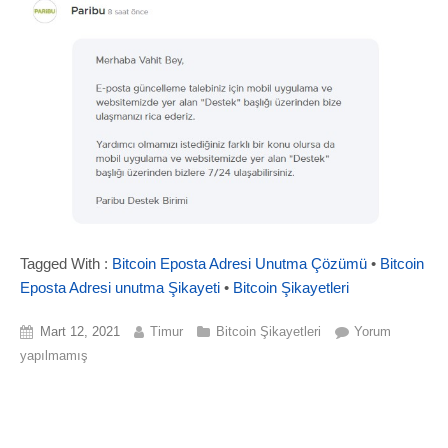
Tagged With :
Bitcoin Eposta Adresi Unutma Çözümü
•
Bitcoin
Eposta Adresi unutma Şikayeti
•
Bitcoin Şikayetleri
Mart 12, 2021
Timur
Bitcoin Şikayetleri
Yorum
yapılmamış