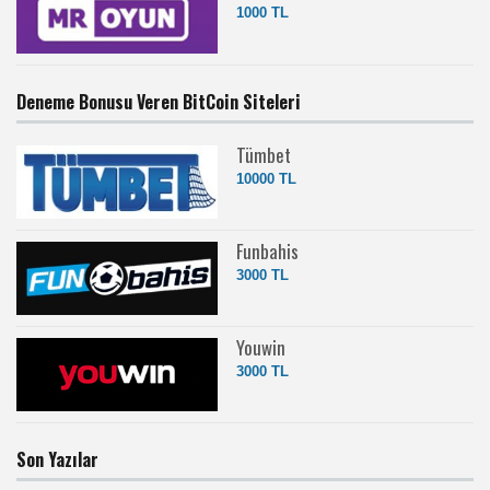
1000 TL
Deneme Bonusu Veren BitCoin Siteleri
Tümbet
10000 TL
Funbahis
3000 TL
Youwin
3000 TL
Son Yazılar