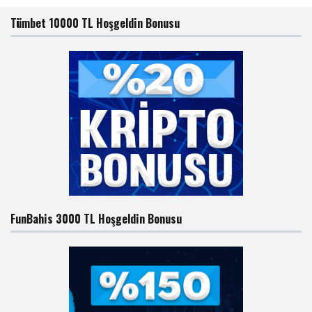
Tümbet 10000 TL Hoşgeldin Bonusu
FunBahis 3000 TL Hoşgeldin Bonusu